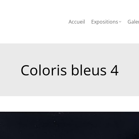
l
Expositions
Galerie
Atelier
Critique
Presse
Accueil
Expositions
Gale
Coloris bleus 4