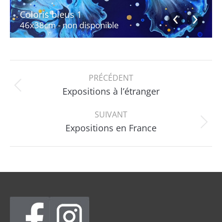
Coloris bleus 1
46x38cm - non disponible
Navigation
PRÉCÉDENT
album
Album
Expositions à l’étranger
précédent
:
SUIVANT
Album
Expositions en France
suivant
: