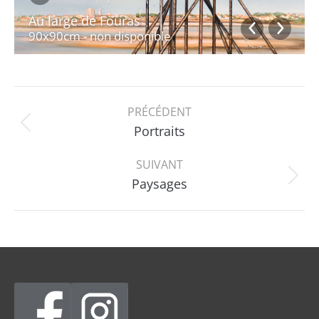
Au large de Fouras
90x90cm - non disponible
Navigation
PRÉCÉDENT
album
Album
Portraits
précédent
:
SUIVANT
Album
Paysages
suivant
: