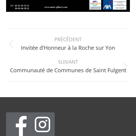
Navigation
PRÉCÉDENT
de
Onglet
Invitée d’Honneur à la Roche sur Yon
précédent
commentaire
SUIVANT
Projets
Communauté de Communes de Saint Fulgent
similaires